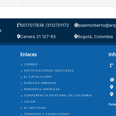
6017517838 /3112701172
psannorberto@arqu
O
Carrera 21 127-93
Bogotá, Colombia
Enlaces
Inf
ENLACES
CORREO
NOTIFICACIONES JUDICIALES
EL CATOLICISMO
DIÓCESIS URBANAS
PERSONAS JURÍDICAS
CONFERENCIA EPISCOPAL DE COLOMBIA
CELAM
Porta
EL VATICANO
TÉRMINOS Y CONDICIONES