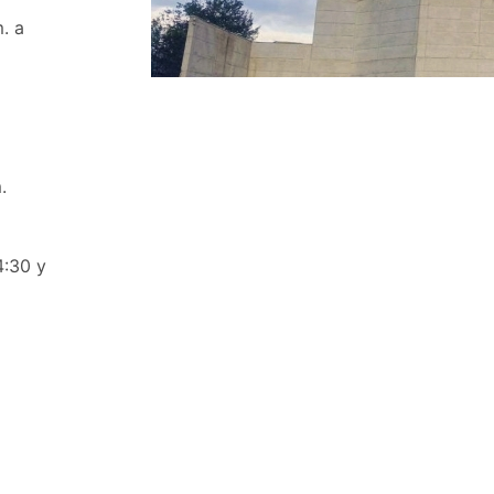
. a
.
4:30 y