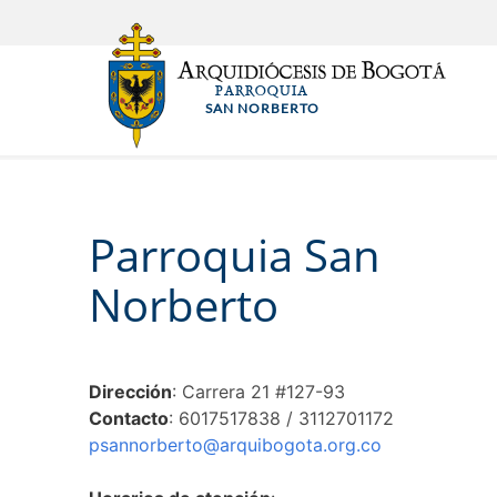
Pasar
al
contenido
PARROQUIA
principal
SAN NORBERTO
Parroquia San
Norberto
Dirección
: Carrera 21 #127-93
Contacto
: 6017517838 / 3112701172
psannorberto@arquibogota.org.co