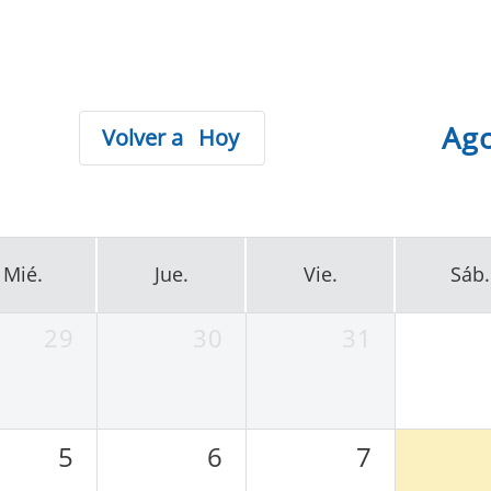
Ag
Hoy
Mié.
Jue.
Vie.
Sáb.
29
30
31
5
6
7